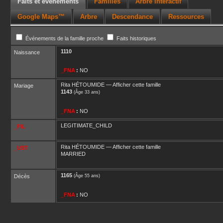
Faits et événements
Familles
Arbre interactif
Google Maps™
Arbre
Descendance
Ressources
Événements de la famille proche
Faits historiques
1110
Naissance
_FNA
:
NO
Rita
HÉTOUMIDE
—
Afficher cette famille
Mariage
1143
(Âge 33 ans)
_FNA
:
NO
LEGITIMATE_CHILD
_FIL
Rita
HÉTOUMIDE
—
Afficher cette famille
_UST
MARRIED
1165
Décès
(Âge 55 ans)
_FNA
:
NO