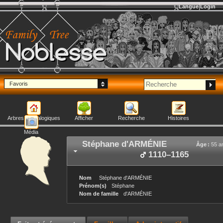
Langue
Login
Noblesse
Favoris
Arbres généalogiques
Afficher
Recherche
Histoires
Média
Stéphane
d'ARMÉNIE
Âge :
55 a
1110
–
1165
Nom
Stéphane
d'ARMÉNIE
Prénom(s)
Stéphane
Nom de famille
d'ARMÉNIE