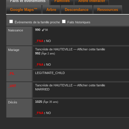
Faits et événements
Familles
Arbre interactif
Google Maps™
Arbre
Descendance
Ressources
Événements de la famille proche
Faits historiques
990
Naissance
58
_FNA
:
NO
Tancrède
de HAUTEVILLE
—
Afficher cette famille
Mariage
992
(Âge 2 ans)
_FNA
:
NO
LEGITIMATE_CHILD
_FIL
Tancrède
de HAUTEVILLE
—
Afficher cette famille
_UST
MARRIED
1025
Décès
(Âge 35 ans)
_FNA
:
NO