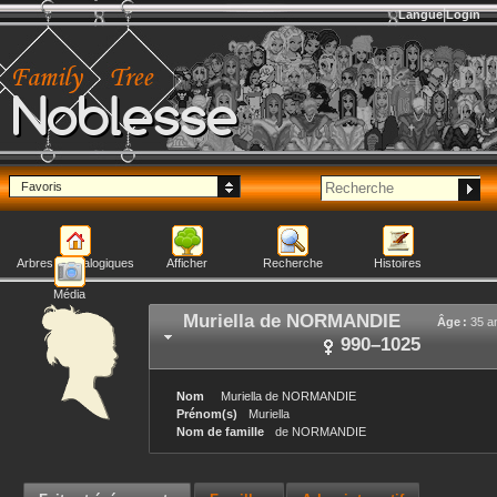
Langue
Login
Noblesse
Favoris
Arbres généalogiques
Afficher
Recherche
Histoires
Média
Muriella
de NORMANDIE
Âge :
35 a
990
–
1025
Nom
Muriella
de NORMANDIE
Prénom(s)
Muriella
Nom de famille
de NORMANDIE