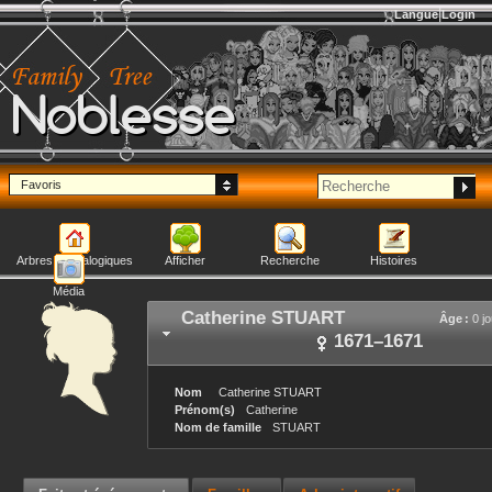
Langue
Login
Noblesse
Favoris
Arbres généalogiques
Afficher
Recherche
Histoires
Média
Catherine
STUART
Âge :
0 jo
1671
–
1671
Nom
Catherine
STUART
Prénom(s)
Catherine
Nom de famille
STUART