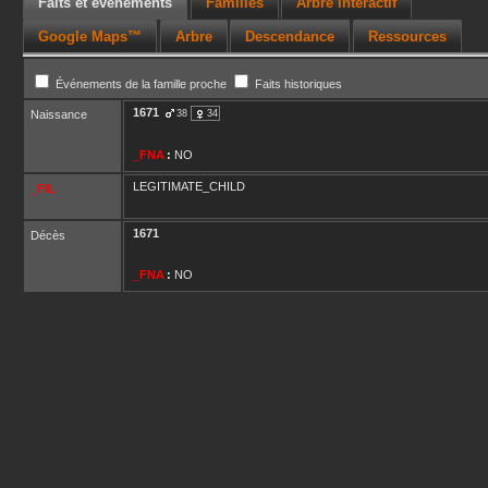
Faits et événements
Familles
Arbre interactif
Google Maps™
Arbre
Descendance
Ressources
Événements de la famille proche
Faits historiques
1671
Naissance
38
34
_FNA
:
NO
LEGITIMATE_CHILD
_FIL
1671
Décès
_FNA
:
NO