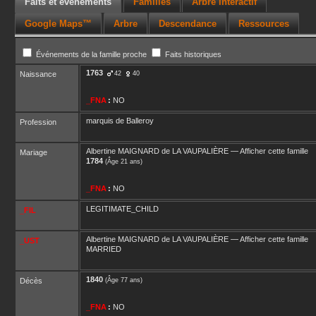
Faits et événements
Familles
Arbre interactif
Google Maps™
Arbre
Descendance
Ressources
Événements de la famille proche
Faits historiques
1763
Naissance
42
40
_FNA
:
NO
marquis de Balleroy
Profession
Albertine
MAIGNARD de LA VAUPALIÈRE
—
Afficher cette famille
Mariage
1784
(Âge 21 ans)
_FNA
:
NO
LEGITIMATE_CHILD
_FIL
Albertine
MAIGNARD de LA VAUPALIÈRE
—
Afficher cette famille
_UST
MARRIED
1840
Décès
(Âge 77 ans)
_FNA
:
NO