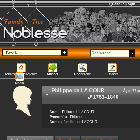
Langue
Login
Noblesse
Favoris
Arbres généalogiques
Afficher
Recherche
Histoires
Média
Philippe
de LA COUR
Âge :
77 a
1763
–
1840
Nom
Philippe
de LA COUR
Prénom(s)
Philippe
Nom de famille
de LA COUR