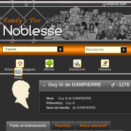
Langue
Login
Noblesse
Favoris
Arbres généalogiques
Afficher
Recherche
Histoires
Média
Guy Iii
de DAMPIERRE
–
1276
Nom
Guy Iii
de DAMPIERRE
Prénom(s)
Guy Iii
Nom de famille
de DAMPIERRE
Faits et événements
Familles
Arbre interactif