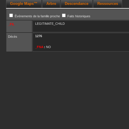
Google Maps™
Arbre
Descendance
Ressources
Événements de la famille proche
Faits historiques
LEGITIMATE_CHILD
_FIL
1276
Décès
_FNA
:
NO