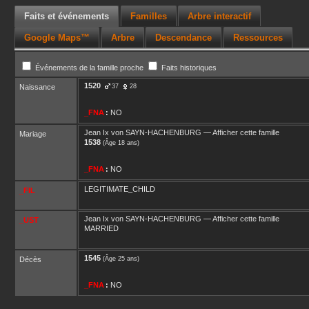
Faits et événements
Familles
Arbre interactif
Google Maps™
Arbre
Descendance
Ressources
Événements de la famille proche
Faits historiques
1520
Naissance
37
28
_FNA
:
NO
Jean Ix
von SAYN-HACHENBURG
—
Afficher cette famille
Mariage
1538
(Âge 18 ans)
_FNA
:
NO
LEGITIMATE_CHILD
_FIL
Jean Ix
von SAYN-HACHENBURG
—
Afficher cette famille
_UST
MARRIED
1545
Décès
(Âge 25 ans)
_FNA
:
NO