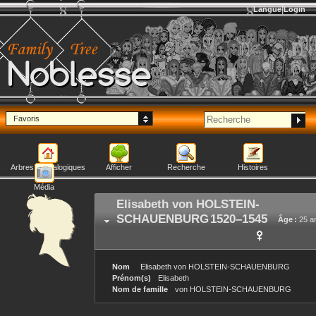
Langue
Login
Noblesse
Favoris
Arbres généalogiques
Afficher
Recherche
Histoires
Média
Elisabeth
von HOLSTEIN-
SCHAUENBURG
1520
–
1545
Âge :
25 a
Nom
Elisabeth
von HOLSTEIN-SCHAUENBURG
Prénom(s)
Elisabeth
Nom de famille
von HOLSTEIN-SCHAUENBURG