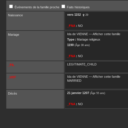
Événements de la famille proche
Faits historiques
vers
1152
Naissance
29
_FNA
:
NO
Ida
de VIENNE
—
Afficher cette famille
Mariage
Type :
Mariage religieux
1190
(Âge 38 ans)
_FNA
:
NO
LEGITIMATE_CHILD
_FIL
Ida
de VIENNE
—
Afficher cette famille
_UST
MARRIED
21 janvier 1207
Décès
(Âge 55 ans)
_FNA
:
NO