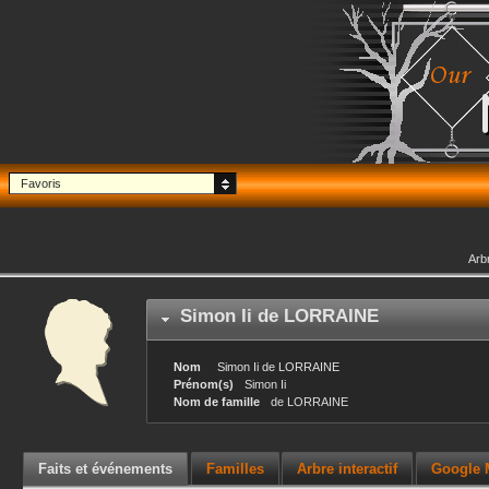
Favoris
Arb
Simon Ii
de LORRAINE
Nom
Simon Ii
de LORRAINE
Prénom(s)
Simon Ii
Nom de famille
de LORRAINE
Faits et événements
Familles
Arbre interactif
Google