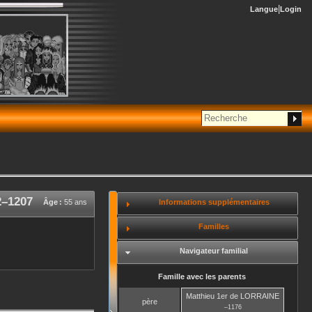
Langue
Login
2
–
1207
Informations supplémentaires
Âge :
55 ans
Familles
Navigateur familial
Famille avec les parents
Matthieu 1er
de LORRAINE
père
–
1176