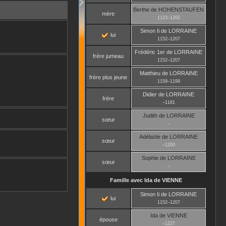
Berthe
de HOHENSTAUFEN
mère
1123
–
1202
Simon Ii
de LORRAINE
lui
1152
–
1207
Frédéric 1er
de LORRAINE
frère jumeau
1152
–
1207
Matthieu
de LORRAINE
frère plus jeune
1159
–
1199
Didier
de LORRAINE
frère
–
1181
Judith
de LORRAINE
sœur
–
Adélaïde
de LORRAINE
sœur
–
1200
Sophie
de LORRAINE
sœur
–
Famille avec
Ida
de VIENNE
Simon Ii
de LORRAINE
lui
1152
–
1207
Ida
de VIENNE
épouse
–
1227