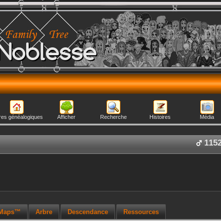
Noblesse
res généalogiques
Afficher
Recherche
Histoires
Média
115
 Maps™
Arbre
Descendance
Ressources