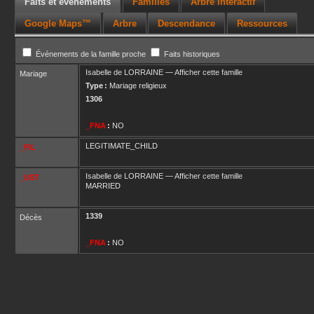
Faits et événements
Familles
Arbre interactif
Google Maps™
Arbre
Descendance
Ressources
Événements de la famille proche
Faits historiques
Isabelle
de LORRAINE
—
Afficher cette famille
Mariage
Type :
Mariage religieux
1306
_FNA
:
NO
LEGITIMATE_CHILD
_FIL
Isabelle
de LORRAINE
—
Afficher cette famille
_UST
MARRIED
1339
Décès
_FNA
:
NO