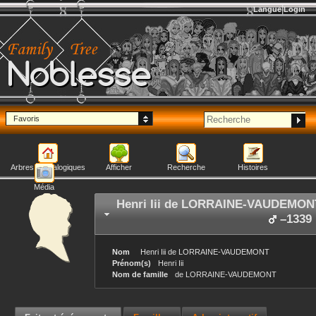
Langue
Login
Noblesse
Favoris
Arbres généalogiques
Afficher
Recherche
Histoires
Média
Henri Iii
de LORRAINE-VAUDEMON
–
1339
Nom
Henri Iii
de LORRAINE-VAUDEMONT
Prénom(s)
Henri Iii
Nom de famille
de LORRAINE-VAUDEMONT