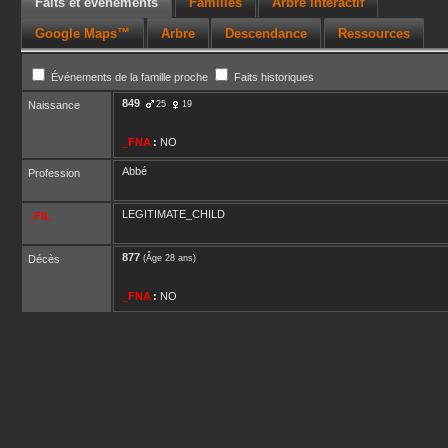
Faits et événements
Familles
Arbre interactif
Google Maps™
Arbre
Descendance
Ressources
Événements de la famille proche
Faits historiques
849
Naissance
25
19
_FNA
:
NO
Abbé
Profession
LEGITIMATE_CHILD
_FIL
877
Décès
(Âge 28 ans)
_FNA
:
NO