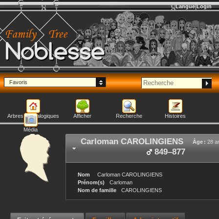
Langue
Login
Noblesse
Favoris
Arbres généalogiques
Afficher
Recherche
Histoires
Média
Carloman
CAROLINGIENS
Âge :
28 a
849
–
877
Nom
Carloman
CAROLINGIENS
Prénom(s)
Carloman
Nom de famille
CAROLINGIENS