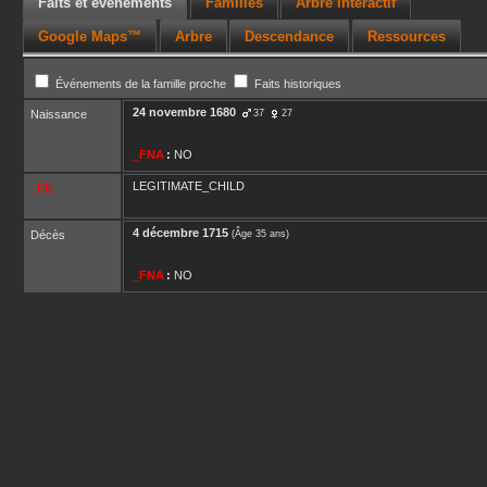
Faits et événements
Familles
Arbre interactif
Google Maps™
Arbre
Descendance
Ressources
Événements de la famille proche
Faits historiques
24 novembre 1680
Naissance
37
27
_FNA
:
NO
LEGITIMATE_CHILD
_FIL
4 décembre 1715
Décès
(Âge 35 ans)
_FNA
:
NO