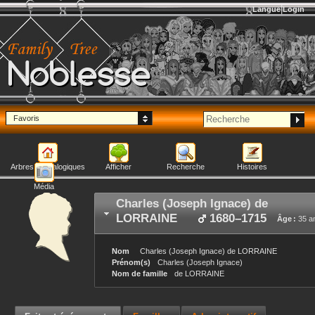
Langue
Login
Noblesse
Favoris
Arbres généalogiques
Afficher
Recherche
Histoires
Média
Charles (Joseph Ignace)
de
LORRAINE
1680
–
1715
Âge :
35 a
Nom
Charles (Joseph Ignace)
de LORRAINE
Prénom(s)
Charles (Joseph Ignace)
Nom de famille
de LORRAINE