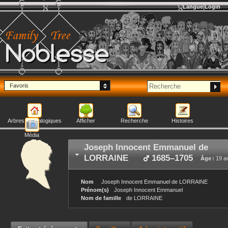
Langue
Login
Noblesse
Favoris
Arbres généalogiques
Afficher
Recherche
Histoires
Média
Joseph Innocent Emmanuel
de
LORRAINE
1685
–
1705
Âge :
19 a
Nom
Joseph Innocent Emmanuel
de LORRAINE
Prénom(s)
Joseph Innocent Emmanuel
Nom de famille
de LORRAINE