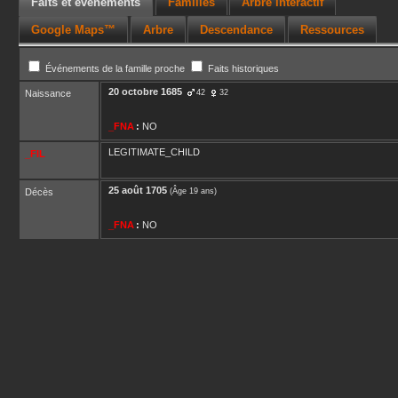
Faits et événements
Familles
Arbre interactif
Google Maps™
Arbre
Descendance
Ressources
Événements de la famille proche
Faits historiques
20 octobre 1685
Naissance
42
32
_FNA
:
NO
LEGITIMATE_CHILD
_FIL
25 août 1705
Décès
(Âge 19 ans)
_FNA
:
NO