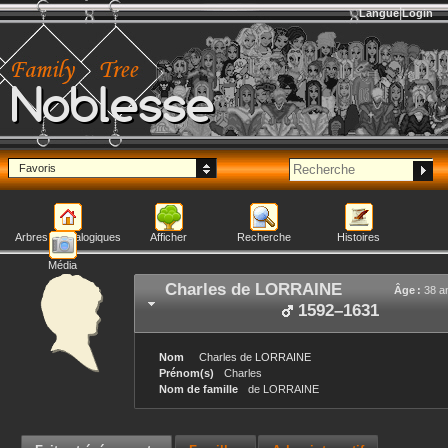
Langue
Login
Noblesse
Favoris
Arbres généalogiques
Afficher
Recherche
Histoires
Média
Charles
de LORRAINE
Âge :
38 a
1592
–
1631
Nom
Charles
de LORRAINE
Prénom(s)
Charles
Nom de famille
de LORRAINE