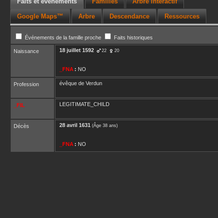
Faits et événements
Familles
Arbre interactif
Google Maps™
Arbre
Descendance
Ressources
Événements de la famille proche
Faits historiques
18 juillet 1592
Naissance
22
20
_FNA
:
NO
évêque de Verdun
Profession
LEGITIMATE_CHILD
_FIL
28 avril 1631
Décès
(Âge 38 ans)
_FNA
:
NO