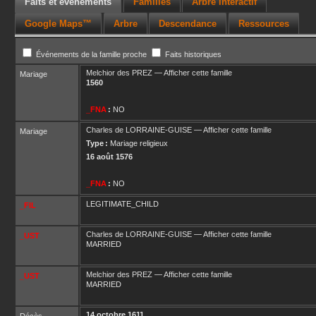
Faits et événements
Familles
Arbre interactif
Google Maps™
Arbre
Descendance
Ressources
Événements de la famille proche
Faits historiques
Melchior
des PREZ
—
Afficher cette famille
Mariage
1560
_FNA
:
NO
Charles
de LORRAINE-GUISE
—
Afficher cette famille
Mariage
Type :
Mariage religieux
16 août 1576
_FNA
:
NO
LEGITIMATE_CHILD
_FIL
Charles
de LORRAINE-GUISE
—
Afficher cette famille
_UST
MARRIED
Melchior
des PREZ
—
Afficher cette famille
_UST
MARRIED
14 octobre 1611