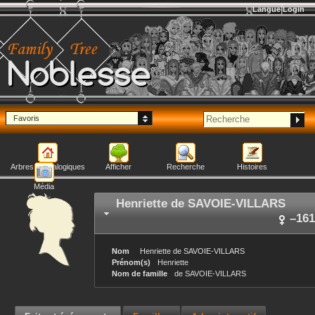
Langue
Login
Noblesse
Favoris
Arbres généalogiques
Afficher
Recherche
Histoires
Média
Henriette
de SAVOIE-VILLARS
–
161
Nom
Henriette
de SAVOIE-VILLARS
Prénom(s)
Henriette
Nom de famille
de SAVOIE-VILLARS