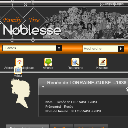
Langue
Login
Noblesse
Favoris
Arbres généalogiques
Afficher
Recherche
Histoires
Média
Renée
de LORRAINE-GUISE
–
1638
Nom
Renée
de LORRAINE-GUISE
Prénom(s)
Renée
Nom de famille
de LORRAINE-GUISE