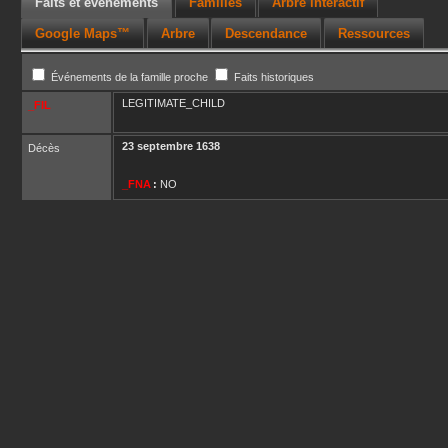
Faits et événements
Familles
Arbre interactif
Google Maps™
Arbre
Descendance
Ressources
Événements de la famille proche
Faits historiques
LEGITIMATE_CHILD
_FIL
23 septembre 1638
Décès
_FNA
:
NO