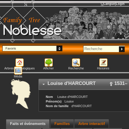
Langue
Login
Noblesse
Favoris
Arbres généalogiques
Afficher
Recherche
Histoires
Média
Louise
d'HARCOURT
1531
–
Nom
Louise
d'HARCOURT
Prénom(s)
Louise
Nom de famille
d'HARCOURT
Faits et événements
Familles
Arbre interactif