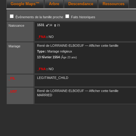
Google Maps™
Arbre
Descendance
Ressources
Événements de la famille proche
Faits historiques
1531
Naissance
34
21
_FNA
:
NO
René
de LORRAINE-ELBOEUF
—
Afficher cette famille
Mariage
Type :
Mariage religieux
13 février 1554
(Âge 23 ans)
_FNA
:
NO
LEGITIMATE_CHILD
_FIL
René
de LORRAINE-ELBOEUF
—
Afficher cette famille
_UST
MARRIED