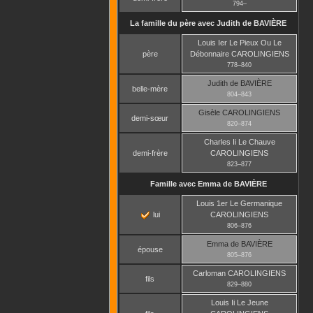
794
–
La famille du père avec
Judith
de BAVIÈRE
Louis Ier Le Pieux Ou Le
père
Débonnaire
CAROLINGIENS
778
–
840
Judith
de BAVIÈRE
belle-mère
804
–
843
Gisèle
CAROLINGIENS
demi-sœur
820
–
874
Charles Ii Le Chauve
demi-frère
CAROLINGIENS
823
–
877
Famille avec
Emma
de BAVIÈRE
Louis 1er Le Germanique
lui
CAROLINGIENS
806
–
876
Emma
de BAVIÈRE
épouse
805
–
876
Carloman
CAROLINGIENS
fils
829
–
880
Louis Ii Le Jeune