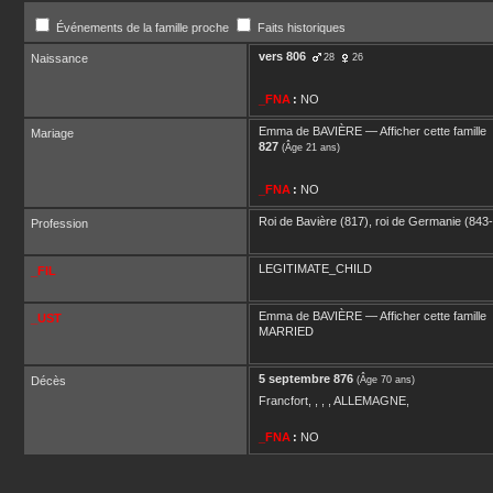
Événements de la famille proche
Faits historiques
vers
806
Naissance
28
26
_FNA
:
NO
Emma
de BAVIÈRE
—
Afficher cette famille
Mariage
827
(Âge 21 ans)
_FNA
:
NO
Roi de Bavière (817), roi de Germanie (843
Profession
LEGITIMATE_CHILD
_FIL
Emma
de BAVIÈRE
—
Afficher cette famille
_UST
MARRIED
5 septembre 876
Décès
(Âge 70 ans)
Francfort, , , , ALLEMAGNE,
_FNA
:
NO