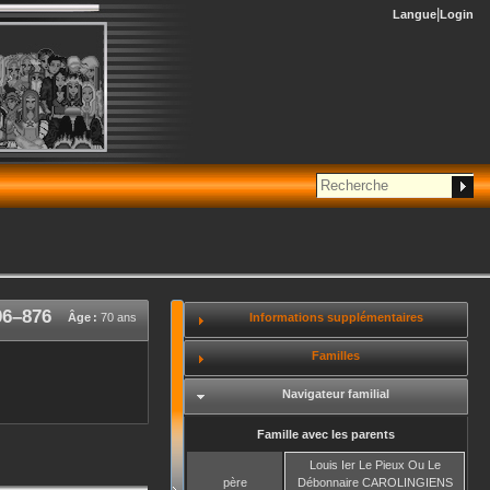
Langue
Login
06
–
876
Informations supplémentaires
Âge :
70 ans
Familles
Navigateur familial
Famille avec les parents
Louis Ier Le Pieux Ou Le
père
Débonnaire
CAROLINGIENS