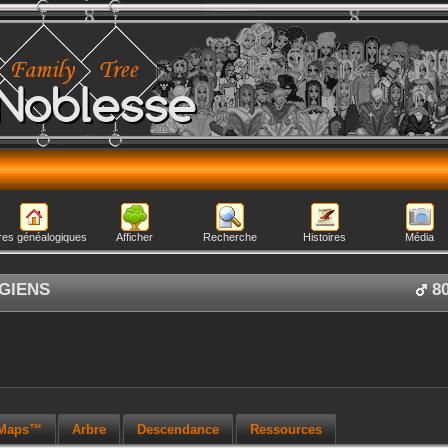
Noblesse
res généalogiques
Afficher
Recherche
Histoires
Média
GIENS
8
 Maps™
Arbre
Descendance
Ressources