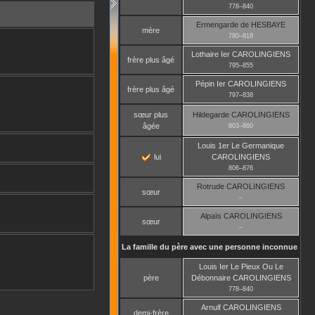
778
–
840
Ermengarde
de HESBAYE
mère
780
–
818
Lothaire Ier
CAROLINGIENS
frère plus âgé
795
–
855
Pépin Ier
CAROLINGIENS
frère plus âgé
797
–
838
sœur plus
Hildegarde
CAROLINGIENS
âgée
803
–
860
Louis 1er Le Germanique
lui
CAROLINGIENS
806
–
876
Rotrude
CAROLINGIENS
sœur
–
Alpaïs
CAROLINGIENS
sœur
–
La famille du père avec une personne inconnue
Louis Ier Le Pieux Ou Le
père
Débonnaire
CAROLINGIENS
778
–
840
Arnulf
CAROLINGIENS
demi-frère