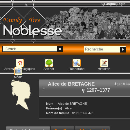
Langue
Login
Noblesse
Favoris
Arbres généalogiques
Afficher
Recherche
Histoires
Média
Alice
de BRETAGNE
Âge :
80 a
1297
–
1377
Nom
Alice
de BRETAGNE
Prénom(s)
Alice
Nom de famille
de BRETAGNE