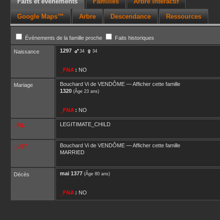
Faits et événements
Familles
Arbre interactif
Google Maps™
Arbre
Descendance
Ressources
Événements de la famille proche
Faits historiques
1297
Naissance
34
34
_FNA
:
NO
Bouchard Vi
de VENDÔME
—
Afficher cette famille
Mariage
1320
(Âge 23 ans)
_FNA
:
NO
LEGITIMATE_CHILD
_FIL
Bouchard Vi
de VENDÔME
—
Afficher cette famille
_UST
MARRIED
mai 1377
Décès
(Âge 80 ans)
_FNA
:
NO