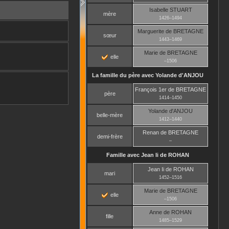
Isabelle
STUART
mère
1426
–
1494
Marguerite
de BRETAGNE
sœur
1443
–
1469
Marie
de BRETAGNE
elle
–
1506
La famille du père avec
Yolande
d'ANJOU
François 1er
de BRETAGNE
père
1414
–
1450
Yolande
d'ANJOU
belle-mère
1412
–
1440
Renan
de BRETAGNE
demi-frère
–
Famille avec
Jean Ii
de ROHAN
Jean Ii
de ROHAN
mari
1452
–
1516
Marie
de BRETAGNE
elle
–
1506
Anne
de ROHAN
fille
1485
–
1529