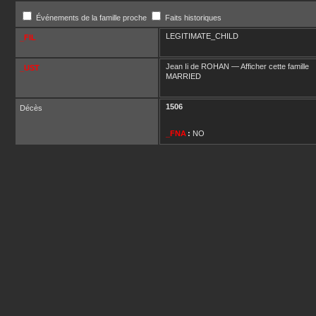
Événements de la famille proche
Faits historiques
LEGITIMATE_CHILD
_FIL
Jean Ii
de ROHAN
—
Afficher cette famille
_UST
MARRIED
1506
Décès
_FNA
:
NO