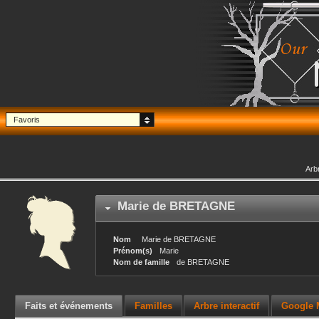
Favoris
Arb
Marie
de BRETAGNE
Nom
Marie
de BRETAGNE
Prénom(s)
Marie
Nom de famille
de BRETAGNE
Faits et événements
Familles
Arbre interactif
Google