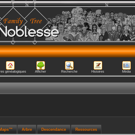
Noblesse
res généalogiques
Afficher
Recherche
Histoires
Média
 Maps™
Arbre
Descendance
Ressources