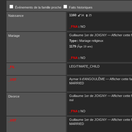
Événements de la famille proche
Faits historiques
1160
Naissance
34
25
_FNA
:
NO
Guillaume 1er
de JOIGNY
—
Afficher cette 
Mariage
Type :
Mariage religieux
1179
(Âge 19 ans)
_FNA
:
NO
LEGITIMATE_CHILD
_FIL
Aymar Ii
d'ANGOULÊME
—
Afficher cette fa
_UST
MARRIED
Guillaume 1er
de JOIGNY
—
Afficher cette 
Divorce
oui
_FNA
:
NO
Guillaume 1er
de JOIGNY
—
Afficher cette 
_UST
MARRIED