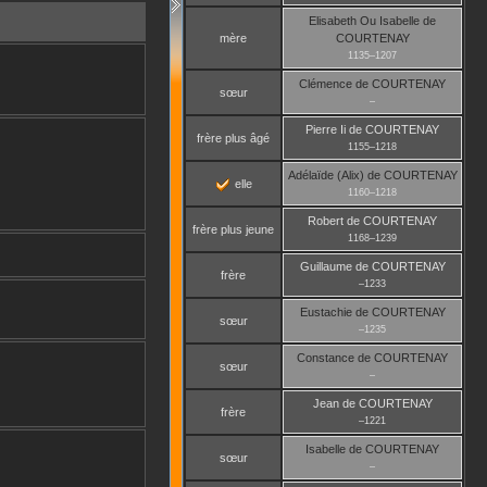
Elisabeth Ou Isabelle
de
mère
COURTENAY
1135
–
1207
Clémence
de COURTENAY
sœur
–
Pierre Ii
de COURTENAY
frère plus âgé
1155
–
1218
Adélaïde (Alix)
de COURTENAY
elle
1160
–
1218
Robert
de COURTENAY
frère plus jeune
1168
–
1239
Guillaume
de COURTENAY
frère
–
1233
Eustachie
de COURTENAY
sœur
–
1235
Constance
de COURTENAY
sœur
–
Jean
de COURTENAY
frère
–
1221
Isabelle
de COURTENAY
sœur
–