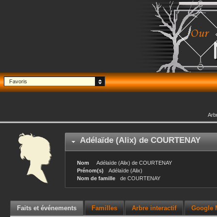
Favoris
Arb
Adélaïde (Alix)
de COURTENAY
Nom
Adélaïde (Alix)
de COURTENAY
Prénom(s)
Adélaïde (Alix)
Nom de famille
de COURTENAY
Faits et événements
Familles
Arbre interactif
Google