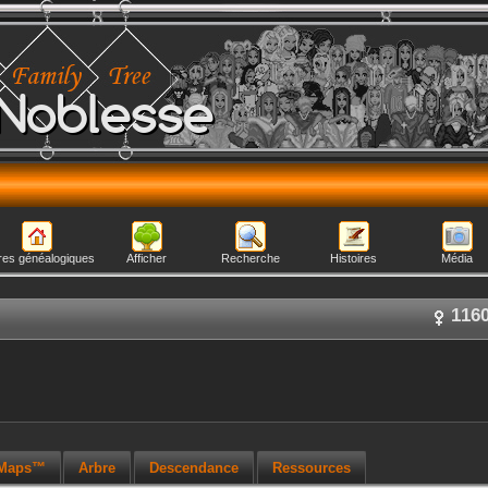
Noblesse
res généalogiques
Afficher
Recherche
Histoires
Média
116
 Maps™
Arbre
Descendance
Ressources