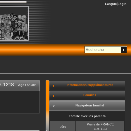
Langue
Login
0
–
1218
Informations supplémentaires
Âge :
58 ans
Familles
Navigateur familial
Famille avec les parents
Pierre
de FRANCE
père
1126
–
1183