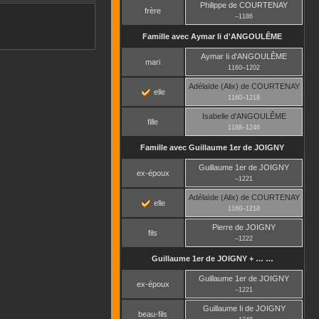
Philippe
de COURTENAY
frère
–
1186
Famille avec
Aymar Ii
d'ANGOULÊME
Aymar Ii
d'ANGOULÊME
mari
1160
–
1202
Adélaïde (Alix)
de COURTENAY
elle
1160
–
1218
Isabelle
d'ANGOULÊME
fille
1188
–
1246
Famille avec
Guillaume 1er
de JOIGNY
Guillaume 1er
de JOIGNY
ex-époux
–
1221
Adélaïde (Alix)
de COURTENAY
elle
1160
–
1218
Pierre
de JOIGNY
fils
–
1222
Guillaume 1er
de JOIGNY
+ … …
Guillaume 1er
de JOIGNY
ex-époux
–
1221
Guillaume Ii
de JOIGNY
beau-fils