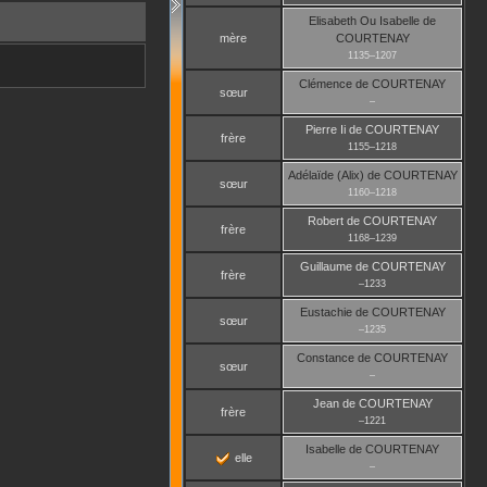
Elisabeth Ou Isabelle
de
mère
COURTENAY
1135
–
1207
Clémence
de COURTENAY
sœur
–
Pierre Ii
de COURTENAY
frère
1155
–
1218
Adélaïde (Alix)
de COURTENAY
sœur
1160
–
1218
Robert
de COURTENAY
frère
1168
–
1239
Guillaume
de COURTENAY
frère
–
1233
Eustachie
de COURTENAY
sœur
–
1235
Constance
de COURTENAY
sœur
–
Jean
de COURTENAY
frère
–
1221
Isabelle
de COURTENAY
elle
–