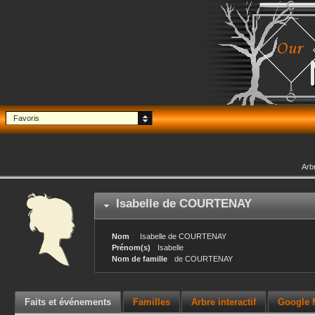
Favoris
Arb
Isabelle
de COURTENAY
Nom
Isabelle
de COURTENAY
Prénom(s)
Isabelle
Nom de famille
de COURTENAY
Faits et événements
Familles
Arbre interactif
Google