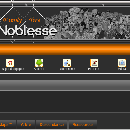
Noblesse
res généalogiques
Afficher
Recherche
Histoires
Média
 Maps™
Arbre
Descendance
Ressources