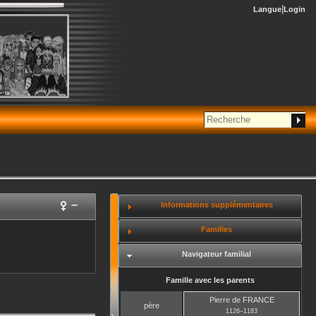
Langue
Login
–
Informations supplémentaires
Familles
Navigateur familial
Famille avec les parents
Pierre
de FRANCE
père
1126
–
1183