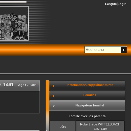
Langue
Login
0
–
1461
Informations supplémentaires
Âge :
70 ans
Familles
Navigateur familial
Famille avec les parents
Robert Iii
de WITTELSBACH
père
1352
–
1410