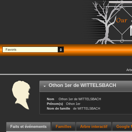
Favoris
Arb
Othon 1er
de WITTELSBACH
Nom
Othon 1er
de WITTELSBACH
Prénom(s)
Othon 1er
Nom de famille
de WITTELSBACH
Faits et événements
Familles
Arbre interactif
Google