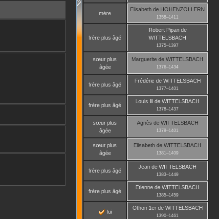
Elisabeth
de HOHENZOLLERN
mère
1358
–
1411
Robert Pipan
de
frère plus âgé
WITTELSBACH
1375
–
1397
sœur plus
Marguerite
de WITTELSBACH
âgée
1376
–
1434
Frédéric
de WITTELSBACH
frère plus âgé
1377
–
1401
Louis Iii
de WITTELSBACH
frère plus âgé
1378
–
1437
sœur plus
Agnès
de WITTELSBACH
âgée
1379
–
1401
sœur plus
Elisabeth
de WITTELSBACH
âgée
1381
–
1409
Jean
de WITTELSBACH
frère plus âgé
1383
–
1449
Etienne
de WITTELSBACH
frère plus âgé
1385
–
1459
Othon 1er
de WITTELSBACH
lui
1390
–
1461