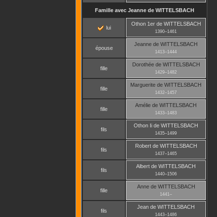
Famille avec
Jeanne
de WITTELSBACH
Othon 1er
de WITTELSBACH
lui
1390
–
1461
Jeanne
de WITTELSBACH
épouse
1413
–
1444
Dorothée
de WITTELSBACH
fille
1429
–
1482
Marguerite
de WITTELSBACH
fille
1432
–
1457
Amélie
de WITTELSBACH
fille
1433
–
1483
Othon Ii
de WITTELSBACH
fils
1435
–
1499
Robert
de WITTELSBACH
fils
1437
–
1465
Albert
de WITTELSBACH
fils
1440
–
1506
Anne
de WITTELSBACH
fille
1441
–
Jean
de WITTELSBACH
fils
1443
–
1486