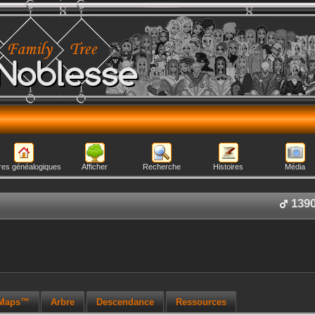
Noblesse
res généalogiques
Afficher
Recherche
Histoires
Média
139
 Maps™
Arbre
Descendance
Ressources