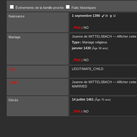
Événements de la famille proche
Faits historiques
1 septembre 1390
Naissance
38
32
_FNA
:
NO
Jeanne
de WITTELSBACH
—
Afficher cette
Mariage
Type :
Mariage religieux
janvier 1430
(Âge 39 ans)
_FNA
:
NO
LEGITIMATE_CHILD
_FIL
Jeanne
de WITTELSBACH
—
Afficher cette
_UST
MARRIED
14 juillet 1461
Décès
(Âge 70 ans)
_FNA
:
NO