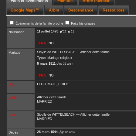
Faits et événements
Familles
Arbre interactif
Google Maps™
Arbre
Descendance
Ressources
Événements de la famille proche
Faits historiques
11 juillet 1478
Naissance
29
21
_FNA
:
NO
Sibylle
de WITTELSBACH
—
Afficher cette famille
Mariage
Type :
Mariage religieux
5 mars 1511
(Âge 32 ans)
_FNA
:
NO
LEGITIMATE_CHILD
_FIL
Afficher cette famille
_UST
MARRIED
Sibylle
de WITTELSBACH
—
Afficher cette famille
_UST
MARRIED
25 mars 1544
Décès
(Âge 65 ans)