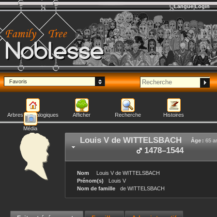
Langue
Login
Noblesse
Favoris
Arbres généalogiques
Afficher
Recherche
Histoires
Média
Louis V
de WITTELSBACH
Âge :
65 a
1478
–
1544
Nom
Louis V
de WITTELSBACH
Prénom(s)
Louis V
Nom de famille
de WITTELSBACH