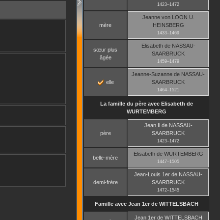
1423
–
1472
Jeanne
von LOON U.
mère
HEINSBERG
1433
–
1469
Elisabeth
de NASSAU-
sœur plus
SAARBRUCK
âgée
1459
–
1479
Jeanne-Suzanne
de NASSAU-
elle
SAARBRUCK
1464
–
1521
La famille du père avec
Elisabeth
de
WURTEMBERG
Jean Ii
de NASSAU-
père
SAARBRUCK
1423
–
1472
Elisabeth
de WURTEMBERG
belle-mère
1447
–
1505
Jean-Louis 1er
de NASSAU-
demi-frère
SAARBRUCK
1472
–
1545
Famille avec
Jean 1er
de WITTELSBACH
Jean 1er
de WITTELSBACH