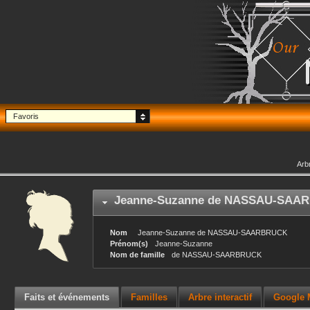
Favoris
Arb
Jeanne-Suzanne
de NASSAU-SAA
Nom
Jeanne-Suzanne
de NASSAU-SAARBRUCK
Prénom(s)
Jeanne-Suzanne
Nom de famille
de NASSAU-SAARBRUCK
Faits et événements
Familles
Arbre interactif
Google