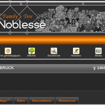
Noblesse
res généalogiques
Afficher
Recherche
Histoires
Média
RBRUCK
146
 Maps™
Arbre
Descendance
Ressources