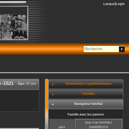
Langue
Login
4
–
1521
Informations supplémentaires
Âge :
57 ans
Familles
Navigateur familial
Famille avec les parents
Jean Ii
de NASSAU-
père
SAARBRUCK