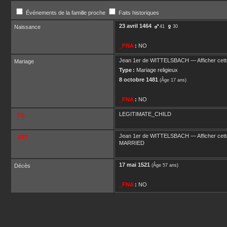
Événements de la famille proche
Faits historiques
23 avril 1464
Naissance
41
30
_FNA
:
NO
Jean 1er
de WITTELSBACH
—
Afficher cett
Mariage
Type :
Mariage religieux
8 octobre 1481
(Âge 17 ans)
_FNA
:
NO
LEGITIMATE_CHILD
_FIL
Jean 1er
de WITTELSBACH
—
Afficher cett
_UST
MARRIED
17 mai 1521
Décès
(Âge 57 ans)
_FNA
:
NO