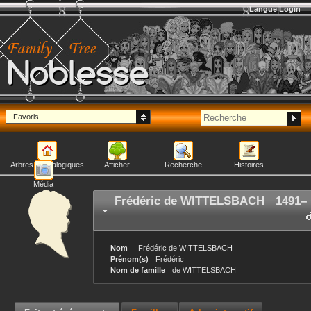
Langue
Login
Noblesse
Favoris
Arbres généalogiques
Afficher
Recherche
Histoires
Média
Frédéric
de WITTELSBACH
1491
–
Nom
Frédéric
de WITTELSBACH
Prénom(s)
Frédéric
Nom de famille
de WITTELSBACH