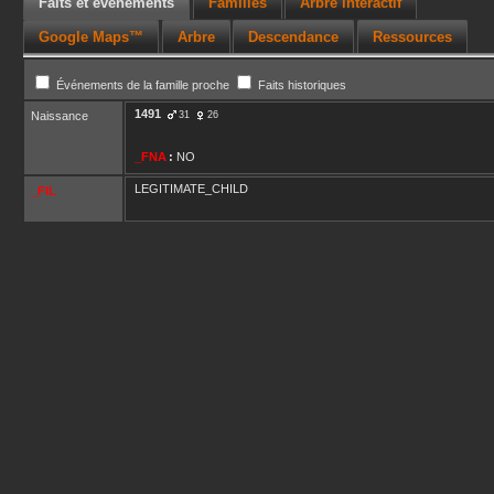
Faits et événements
Familles
Arbre interactif
Google Maps™
Arbre
Descendance
Ressources
Événements de la famille proche
Faits historiques
1491
Naissance
31
26
_FNA
:
NO
LEGITIMATE_CHILD
_FIL