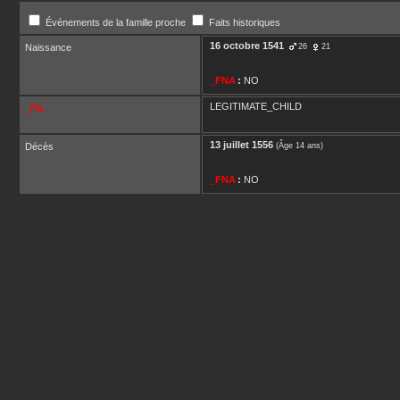
Événements de la famille proche
Faits historiques
16 octobre 1541
Naissance
26
21
_FNA
:
NO
LEGITIMATE_CHILD
_FIL
13 juillet 1556
Décès
(Âge 14 ans)
_FNA
:
NO