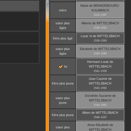
Marie
de BRANDEBOURG-
mère
KULMBACH
1519
–
1567
sœur plus
Alberte
de WITTELSBACH
âgée
1538
–
1553
Louis Vi
de WITTELSBACH
frère plus âgé
1539
–
1583
sœur plus
Elisabeth
de WITTELSBACH
âgée
1540
–
1594
Hermann Louis
de
lui
WITTELSBACH
1541
–
1556
Jean Casimir
de
frère plus jeune
WITTELSBACH
1543
–
1592
Dorothée Suzanne
de
sœur plus
WITTELSBACH
jeune
1544
–
1592
Albert
de WITTELSBACH
frère plus jeune
1546
–
1547
Anne-Elisabeth
de
sœur plus
WITTELSBACH