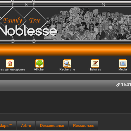
Noblesse
res généalogiques
Afficher
Recherche
Histoires
Média
154
 Maps™
Arbre
Descendance
Ressources