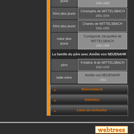
jeune
1549
–
1609
Christophe
de WITTELSBACH
frère plus jeune
1551
–
1574
Charles
de WITTELSBACH
frère plus jeune
1553
–
1555
Cunégonde Jacqueline
de
sœur plus
WITTELSBACH
jeune
1556
–
1586
La famille du père avec
Amélie
von NEUENAHR
Frédéric Iii
de WITTELSBACH
père
1515
–
1576
Amélie
von NEUENAHR
belle-mère
–
1612
Descendance
Individus
Liens de recherche