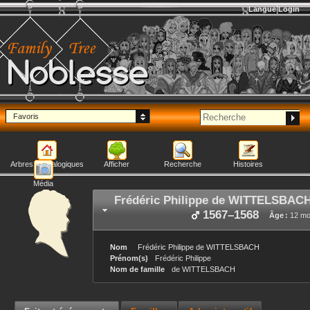
Langue
Login
Noblesse
Favoris
Arbres généalogiques
Afficher
Recherche
Histoires
Média
Frédéric Philippe
de WITTELSBAC
1567
–
1568
Âge :
12 mo
Nom
Frédéric Philippe
de WITTELSBACH
Prénom(s)
Frédéric Philippe
Nom de famille
de WITTELSBACH