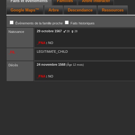
Faits et événements
Familles
Arbre interactif
Google Maps™
Arbre
Descendance
Ressources
Événements de la famille proche
Faits historiques
29 octobre 1567
Naissance
28
28
_FNA
:
NO
LEGITIMATE_CHILD
_FIL
24 novembre 1568
Décès
(Âge 12 mois)
_FNA
:
NO