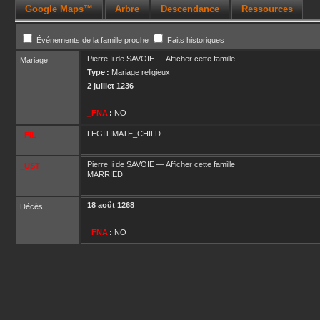
Google Maps™
Arbre
Descendance
Ressources
Événements de la famille proche
Faits historiques
Pierre Ii
de SAVOIE
—
Afficher cette famille
Mariage
Type :
Mariage religieux
2 juillet 1236
_FNA
:
NO
LEGITIMATE_CHILD
_FIL
Pierre Ii
de SAVOIE
—
Afficher cette famille
_UST
MARRIED
18 août 1268
Décès
_FNA
:
NO