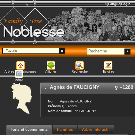
Langue
Login
Noblesse
Favoris
Arbres généalogiques
Afficher
Recherche
Histoires
Média
Agnès
de FAUCIGNY
–
1268
Nom
Agnès
de FAUCIGNY
Prénom(s)
Agnès
Nom de famille
de FAUCIGNY
Faits et événements
Familles
Arbre interactif