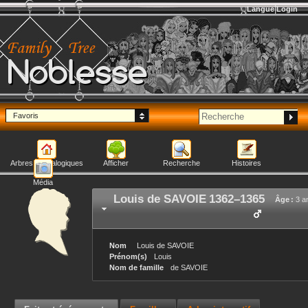
Langue
Login
Noblesse
Favoris
Arbres généalogiques
Afficher
Recherche
Histoires
Média
Louis
de SAVOIE
1362
–
1365
Âge :
3 a
Nom
Louis
de SAVOIE
Prénom(s)
Louis
Nom de famille
de SAVOIE