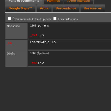
Faits et événements
Familles
Arbre interactif
Google Maps™
Arbre
Descendance
Ressources
Événements de la famille proche
Faits historiques
1362
Naissance
27
22
_FNA
:
NO
LEGITIMATE_CHILD
_FIL
1365
Décès
(Âge 3 ans)
_FNA
:
NO