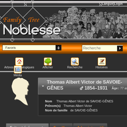
Langue
Login
Noblesse
Favoris
Arbres généalogiques
Afficher
Recherche
Histoires
Média
Thomas Albert Victor
de SAVOIE-
GÊNES
1854
–
1931
Âge :
77 a
Nom
Thomas Albert Victor
de SAVOIE-GÊNES
Prénom(s)
Thomas Albert Victor
Nom de famille
de SAVOIE-GÊNES