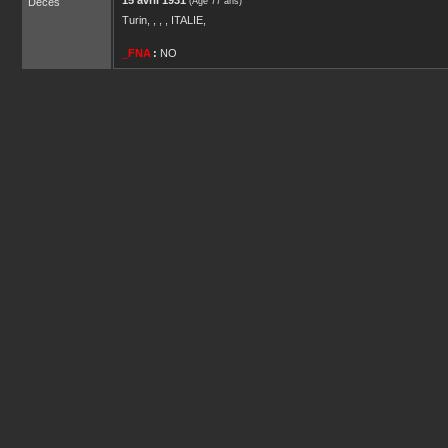
15 avril 1931
Décès
(Âge 77 ans)
Turin, , , , ITALIE,
_FNA
:
NO