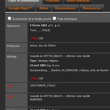
Faits et événements
Familles
Arbre interactif
Google Maps™
Arbre
Descendance
Ressources
Événements de la famille proche
Faits historiques
6 février 1854
Naissance
31
24
Turin, , , , ITALIE,
_FNA
:
NO
prince, duc de Gênes
Profession
Isabelle
de WITTELSBACH
—
Afficher cette famille
Mariage
Type :
Mariage religieux
14 avril 1883
(Âge 29 ans)
Nymphenburg, , , Bavière, ALLEMAGNE, château, près de Munich
_FNA
:
NO
LEGITIMATE_CHILD
_FIL
Isabelle
de WITTELSBACH
—
Afficher cette famille
_UST
MARRIED