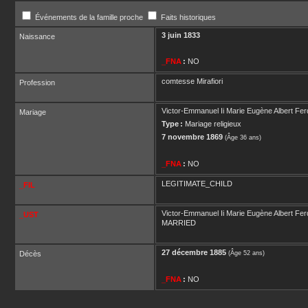
Événements de la famille proche
Faits historiques
3 juin 1833
Naissance
_FNA
:
NO
comtesse Mirafiori
Profession
Victor-Emmanuel Ii Marie Eugène Albert F
Mariage
Type :
Mariage religieux
7 novembre 1869
(Âge 36 ans)
_FNA
:
NO
LEGITIMATE_CHILD
_FIL
Victor-Emmanuel Ii Marie Eugène Albert F
_UST
MARRIED
27 décembre 1885
Décès
(Âge 52 ans)
_FNA
:
NO