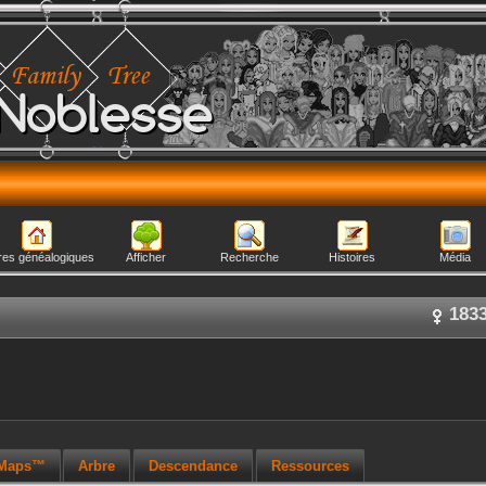
Noblesse
res généalogiques
Afficher
Recherche
Histoires
Média
183
 Maps™
Arbre
Descendance
Ressources