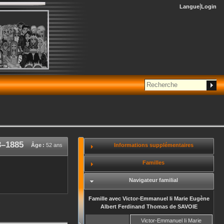
Langue
Login
3
–
1885
Informations supplémentaires
Âge :
52 ans
Familles
Navigateur familial
Famille avec
Victor-Emmanuel Ii Marie Eugène
Albert Ferdinand Thomas
de SAVOIE
Victor-Emmanuel Ii Marie