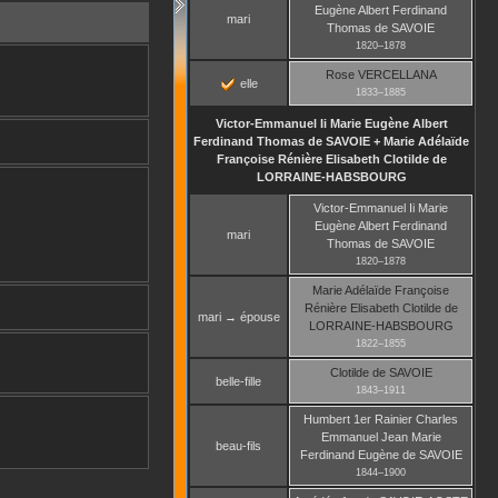
Eugène Albert Ferdinand
mari
Thomas
de SAVOIE
1820
–
1878
Rose
VERCELLANA
elle
1833
–
1885
Victor-Emmanuel Ii Marie Eugène Albert
Ferdinand Thomas
de SAVOIE
+
Marie Adélaïde
Françoise Rénière Elisabeth Clotilde
de
LORRAINE-HABSBOURG
Victor-Emmanuel Ii Marie
Eugène Albert Ferdinand
mari
Thomas
de SAVOIE
1820
–
1878
Marie Adélaïde Françoise
Rénière Elisabeth Clotilde
de
mari → épouse
LORRAINE-HABSBOURG
1822
–
1855
Clotilde
de SAVOIE
belle-fille
1843
–
1911
Humbert 1er Rainier Charles
Emmanuel Jean Marie
beau-fils
Ferdinand Eugène
de SAVOIE
1844
–
1900