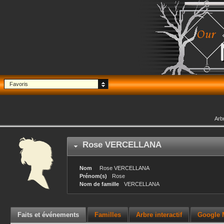
Favoris
Arb
Rose
VERCELLANA
Nom
Rose
VERCELLANA
Prénom(s)
Rose
Nom de famille
VERCELLANA
Faits et événements
Familles
Arbre interactif
Google