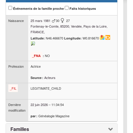
Événements de la famille proche
Faits historiques
Naissance
25 mars 1981
30
27
Fontenay-le-Comte, 85200, Vendée, Pays de la Loire,
FRANCE,
N46.466670
W0.816670
Latitude:
Longitude:
NO
_FNA
:
Profession
Actrice
Acteurs
Source :
_FIL
LEGITIMATE_CHILD
Dernière
22 juin 2026
–
11:34:54
modification
Généalogie Magazine
par :
Familles