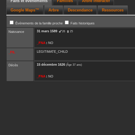
Faits et événements
Familles
Arbre interactif
Google Maps™
Arbre
Descendance
Ressources
Événements de la famille proche
Faits historiques
31 mars 1589
Naissance
26
25
_FNA
:
NO
LEGITIMATE_CHILD
_FIL
15 décembre 1626
Décès
(Âge 37 ans)
_FNA
:
NO