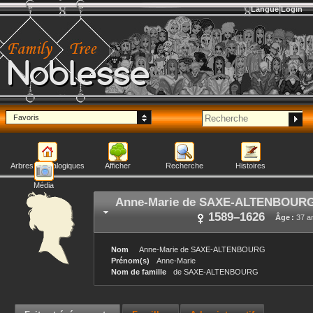
Langue
Login
Noblesse
Favoris
Arbres généalogiques
Afficher
Recherche
Histoires
Média
Anne-Marie
de SAXE-ALTENBOUR
1589
–
1626
Âge :
37 a
Nom
Anne-Marie
de SAXE-ALTENBOURG
Prénom(s)
Anne-Marie
Nom de famille
de SAXE-ALTENBOURG