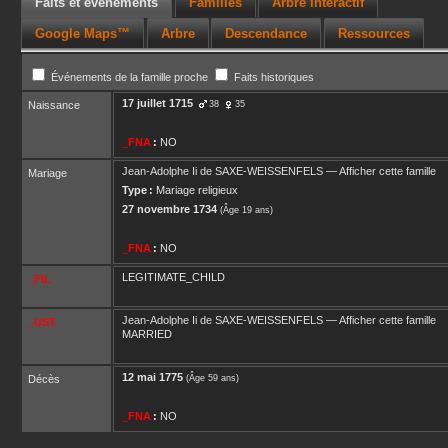
Faits et événements
Familles
Arbre interactif
Google Maps™
Arbre
Descendance
Ressources
Événements de la famille proche
Faits historiques
17 juillet 1715
Naissance
38
35
_FNA
:
NO
Jean-Adolphe Ii
de SAXE-WEISSENFELS
—
Afficher cette famille
Mariage
Type :
Mariage religieux
27 novembre 1734
(Âge 19 ans)
_FNA
:
NO
LEGITIMATE_CHILD
_FIL
Jean-Adolphe Ii
de SAXE-WEISSENFELS
—
Afficher cette famille
_UST
MARRIED
12 mai 1775
Décès
(Âge 59 ans)
_FNA
:
NO