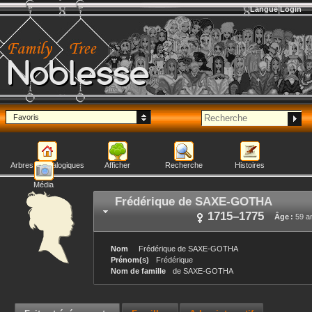
Langue
Login
Noblesse
Favoris
Arbres généalogiques
Afficher
Recherche
Histoires
Média
Frédérique
de SAXE-GOTHA
1715
–
1775
Âge :
59 a
Nom
Frédérique
de SAXE-GOTHA
Prénom(s)
Frédérique
Nom de famille
de SAXE-GOTHA