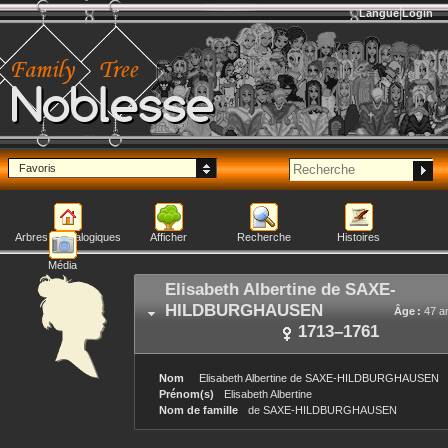
Langue
Login
Noblesse
Favoris
Arbres généalogiques
Afficher
Recherche
Histoires
Média
Elisabeth Albertine
de SAXE-
HILDBURGHAUSEN
Âge :
47 a
1713
–
1761
Nom
Elisabeth Albertine
de SAXE-HILDBURGHAUSEN
Prénom(s)
Elisabeth Albertine
Nom de famille
de SAXE-HILDBURGHAUSEN