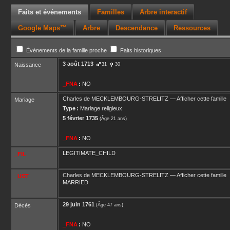
Faits et événements
Familles
Arbre interactif
Google Maps™
Arbre
Descendance
Ressources
Événements de la famille proche
Faits historiques
3 août 1713
Naissance
31
30
_FNA
:
NO
Charles
de MECKLEMBOURG-STRELITZ
—
Afficher cette famille
Mariage
Type :
Mariage religieux
5 février 1735
(Âge 21 ans)
_FNA
:
NO
LEGITIMATE_CHILD
_FIL
Charles
de MECKLEMBOURG-STRELITZ
—
Afficher cette famille
_UST
MARRIED
29 juin 1761
Décès
(Âge 47 ans)
_FNA
:
NO