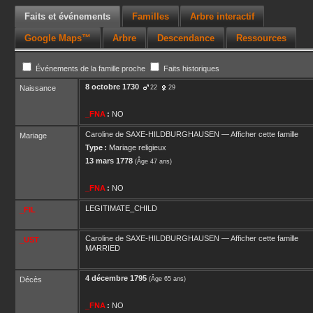
Faits et événements
Familles
Arbre interactif
Google Maps™
Arbre
Descendance
Ressources
Événements de la famille proche
Faits historiques
8 octobre 1730
Naissance
22
29
_FNA
:
NO
Caroline
de SAXE-HILDBURGHAUSEN
—
Afficher cette famille
Mariage
Type :
Mariage religieux
13 mars 1778
(Âge 47 ans)
_FNA
:
NO
LEGITIMATE_CHILD
_FIL
Caroline
de SAXE-HILDBURGHAUSEN
—
Afficher cette famille
_UST
MARRIED
4 décembre 1795
Décès
(Âge 65 ans)
_FNA
:
NO