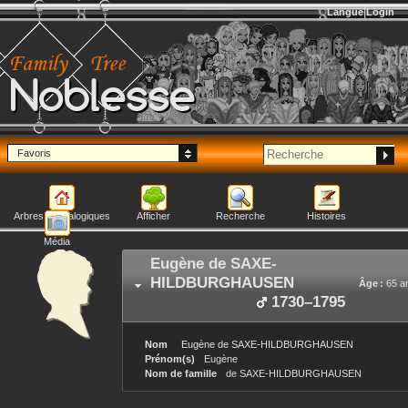
Langue
Login
Noblesse
Favoris
Arbres généalogiques
Afficher
Recherche
Histoires
Média
Eugène
de SAXE-
HILDBURGHAUSEN
Âge :
65 a
1730
–
1795
Nom
Eugène
de SAXE-HILDBURGHAUSEN
Prénom(s)
Eugène
Nom de famille
de SAXE-HILDBURGHAUSEN