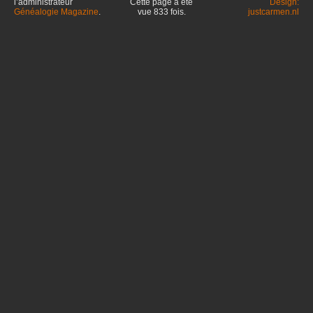
l’administrateur
Cette page a été
Design:
Généalogie Magazine
.
vue
833
fois.
justcarmen.nl