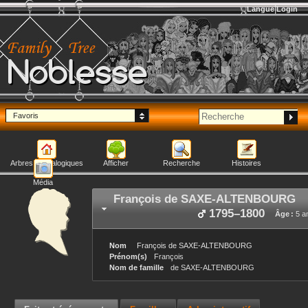
Langue
Login
Noblesse
Favoris
Arbres généalogiques
Afficher
Recherche
Histoires
Média
François
de SAXE-ALTENBOURG
1795
–
1800
Âge :
5 a
Nom
François
de SAXE-ALTENBOURG
Prénom(s)
François
Nom de famille
de SAXE-ALTENBOURG