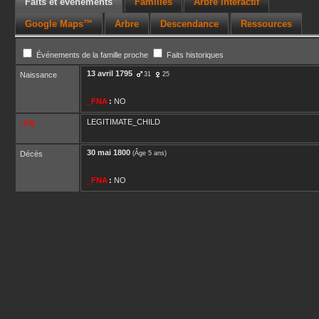
Faits et événements
Familles
Arbre interactif
Google Maps™
Arbre
Descendance
Ressources
Événements de la famille proche
Faits historiques
13 avril 1795
Naissance
31
25
_FNA
:
NO
LEGITIMATE_CHILD
_FIL
30 mai 1800
Décès
(Âge 5 ans)
_FNA
:
NO