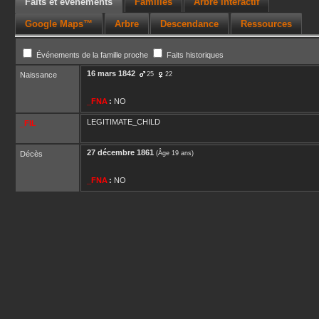
Faits et événements
Familles
Arbre interactif
Google Maps™
Arbre
Descendance
Ressources
Événements de la famille proche
Faits historiques
16 mars 1842
Naissance
25
22
_FNA
:
NO
LEGITIMATE_CHILD
_FIL
27 décembre 1861
Décès
(Âge 19 ans)
_FNA
:
NO