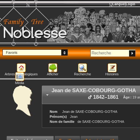
Langue
Login
Noblesse
Favoris
Arbres généalogiques
Afficher
Recherche
Histoires
Média
Jean
de SAXE-COBOURG-GOTHA
1842
–
1861
Âge :
19 a
Nom
Jean
de SAXE-COBOURG-GOTHA
Prénom(s)
Jean
Nom de famille
de SAXE-COBOURG-GOTHA