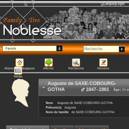
Langue
Login
Noblesse
Favoris
Arbres généalogiques
Afficher
Recherche
Histoires
Média
Auguste
de SAXE-COBOURG-
GOTHA
1847
–
1861
Âge :
14 a
Nom
Auguste
de SAXE-COBOURG-GOTHA
Prénom(s)
Auguste
Nom de famille
de SAXE-COBOURG-GOTHA