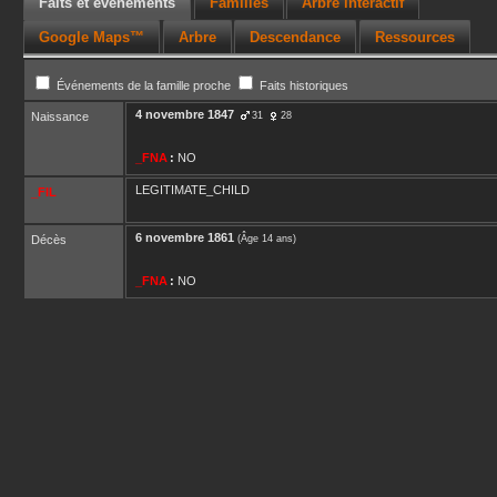
Faits et événements
Familles
Arbre interactif
Google Maps™
Arbre
Descendance
Ressources
Événements de la famille proche
Faits historiques
4 novembre 1847
Naissance
31
28
_FNA
:
NO
LEGITIMATE_CHILD
_FIL
6 novembre 1861
Décès
(Âge 14 ans)
_FNA
:
NO