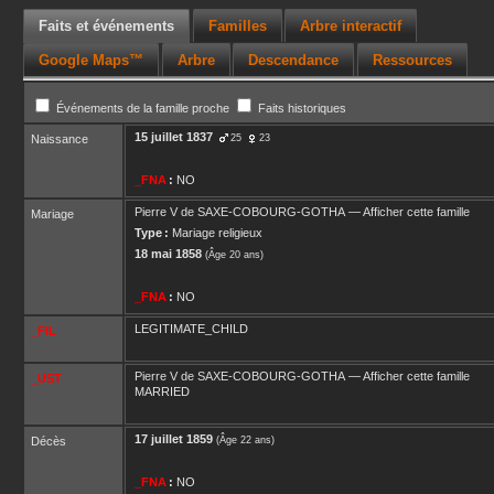
Faits et événements
Familles
Arbre interactif
Google Maps™
Arbre
Descendance
Ressources
Événements de la famille proche
Faits historiques
15 juillet 1837
Naissance
25
23
_FNA
:
NO
Pierre V
de SAXE-COBOURG-GOTHA
—
Afficher cette famille
Mariage
Type :
Mariage religieux
18 mai 1858
(Âge 20 ans)
_FNA
:
NO
LEGITIMATE_CHILD
_FIL
Pierre V
de SAXE-COBOURG-GOTHA
—
Afficher cette famille
_UST
MARRIED
17 juillet 1859
Décès
(Âge 22 ans)
_FNA
:
NO