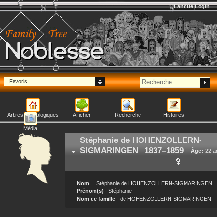
Langue
Login
Noblesse
Favoris
Arbres généalogiques
Afficher
Recherche
Histoires
Média
Stéphanie
de HOHENZOLLERN-
SIGMARINGEN
1837
–
1859
Âge :
22 a
Nom
Stéphanie
de HOHENZOLLERN-SIGMARINGEN
Prénom(s)
Stéphanie
Nom de famille
de HOHENZOLLERN-SIGMARINGEN