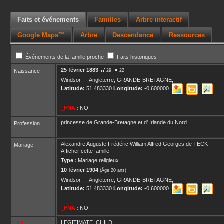
Faits et événements
Familles
Arbre interactif
Google Maps™
Arbre
Descendance
Ressources
Événements de la famille proche
Faits historiques
25 février 1883
Naissance
29
22
Windsor, , , Angleterre, GRANDE-BRETAGNE,
Latitude:
51.483330
Longitude:
-0.600000
_FNA
:
NO
princesse de Grande-Bretagne et d' Irlande du Nord
Profession
Alexandre Auguste Frédéric William Alfred Georges
de TECK
—
Mariage
Afficher cette famille
Type :
Mariage religieux
10 février 1904
(Âge 20 ans)
Windsor, , , Angleterre, GRANDE-BRETAGNE,
Latitude:
51.483330
Longitude:
-0.600000
_FNA
:
NO
LEGITIMATE_CHILD
_FIL