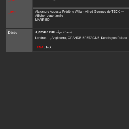
Alexandre Auguste Frédéric William Alfred Georges
de TECK
—
_UST
Afficher cette famille
MARRIED
3 janvier 1981
Décès
(Âge 97 ans)
Londres, , , Angleterre, GRANDE-BRETAGNE, Kensington Palace
_FNA
:
NO