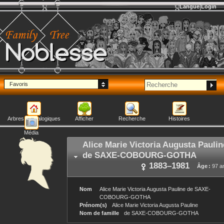
Langue
Login
Noblesse
Favoris
Arbres généalogiques
Afficher
Recherche
Histoires
Média
Alice Marie Victoria Augusta Paulin
de SAXE-COBOURG-GOTHA
1883
–
1981
Âge :
97 a
Nom
Alice Marie Victoria Augusta Pauline
de SAXE-
COBOURG-GOTHA
Prénom(s)
Alice Marie Victoria Augusta Pauline
Nom de famille
de SAXE-COBOURG-GOTHA