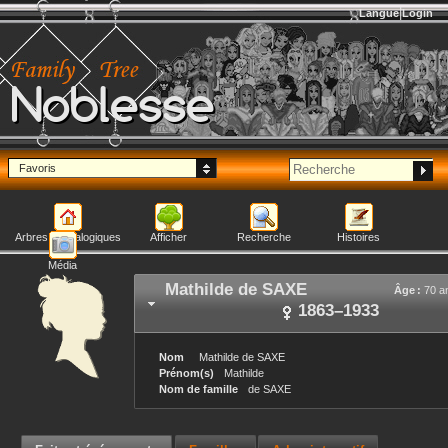
Langue
Login
Noblesse
Favoris
Arbres généalogiques
Afficher
Recherche
Histoires
Média
Mathilde
de SAXE
Âge :
70 a
1863
–
1933
Nom
Mathilde
de SAXE
Prénom(s)
Mathilde
Nom de famille
de SAXE