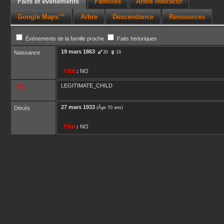
Faits et événements
Familles
Arbre interactif
Google Maps™
Arbre
Descendance
Ressources
Événements de la famille proche
Faits historiques
19 mars 1863
Naissance
30
19
_FNA
:
NO
LEGITIMATE_CHILD
_FIL
27 mars 1933
Décès
(Âge 70 ans)
_FNA
:
NO