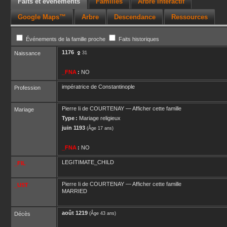
Faits et événements
Familles
Arbre interactif
Google Maps™
Arbre
Descendance
Ressources
Événements de la famille proche
Faits historiques
1176
Naissance
31
_FNA
:
NO
impératrice de Constantinople
Profession
Pierre Ii
de COURTENAY
—
Afficher cette famille
Mariage
Type :
Mariage religieux
juin 1193
(Âge 17 ans)
_FNA
:
NO
LEGITIMATE_CHILD
_FIL
Pierre Ii
de COURTENAY
—
Afficher cette famille
_UST
MARRIED
août 1219
Décès
(Âge 43 ans)