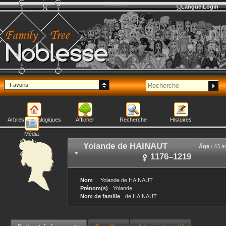
Langue
Login
Noblesse
Favoris
Arbres généalogiques
Afficher
Recherche
Histoires
Média
Yolande
de HAINAUT
Âge :
43 a
1176
–
1219
Nom
Yolande
de HAINAUT
Prénom(s)
Yolande
Nom de famille
de HAINAUT