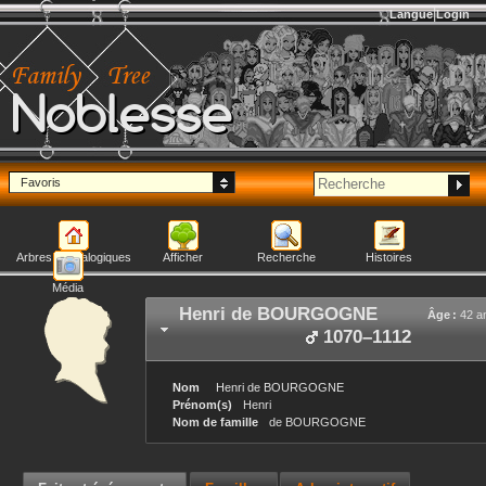
Langue
Login
Noblesse
Favoris
Arbres généalogiques
Afficher
Recherche
Histoires
Média
Henri
de BOURGOGNE
Âge :
42 a
1070
–
1112
Nom
Henri
de BOURGOGNE
Prénom(s)
Henri
Nom de famille
de BOURGOGNE