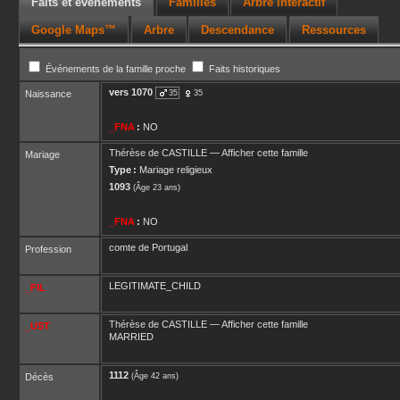
Faits et événements
Familles
Arbre interactif
Google Maps™
Arbre
Descendance
Ressources
Événements de la famille proche
Faits historiques
vers
1070
Naissance
35
35
_FNA
:
NO
Thérèse
de CASTILLE
—
Afficher cette famille
Mariage
Type :
Mariage religieux
1093
(Âge 23 ans)
_FNA
:
NO
comte de Portugal
Profession
LEGITIMATE_CHILD
_FIL
Thérèse
de CASTILLE
—
Afficher cette famille
_UST
MARRIED
1112
Décès
(Âge 42 ans)