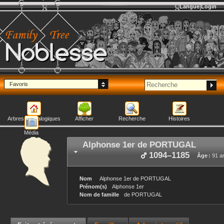
Langue
Login
Noblesse
Favoris
Arbres généalogiques
Afficher
Recherche
Histoires
Média
Alphonse 1er
de PORTUGAL
1094
–
1185
Âge :
91 a
Nom
Alphonse 1er
de PORTUGAL
Prénom(s)
Alphonse 1er
Nom de famille
de PORTUGAL