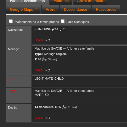
Faits et événements
Familles
Arbre interactif
Google Maps™
Arbre
Descendance
Ressources
Événements de la famille proche
Faits historiques
juillet 1094
Naissance
24
24
_FNA
:
NO
Mathilde
de SAVOIE
—
Afficher cette famille
Mariage
Type :
Mariage religieux
1146
(Âge 51 ans)
_FNA
:
NO
LEGITIMATE_CHILD
_FIL
Mathilde
de SAVOIE
—
Afficher cette famille
_UST
MARRIED
13 décembre 1185
Décès
(Âge 91 ans)
_FNA
:
NO