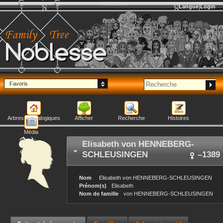
Langue
Login
Noblesse
Favoris
Arbres généalogiques
Afficher
Recherche
Histoires
Média
Elisabeth
von HENNEBERG-
SCHLEUSINGEN
–
1389
Nom
Elisabeth
von HENNEBERG-SCHLEUSINGEN
Prénom(s)
Elisabeth
Nom de famille
von HENNEBERG-SCHLEUSINGEN