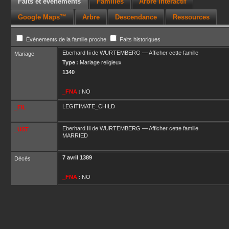
Faits et événements
Familles
Arbre interactif
Google Maps™
Arbre
Descendance
Ressources
Événements de la famille proche
Faits historiques
Eberhard Iii
de WURTEMBERG
—
Afficher cette famille
Mariage
Type :
Mariage religieux
1340
_FNA
:
NO
LEGITIMATE_CHILD
_FIL
Eberhard Iii
de WURTEMBERG
—
Afficher cette famille
_UST
MARRIED
7 avril 1389
Décès
_FNA
:
NO