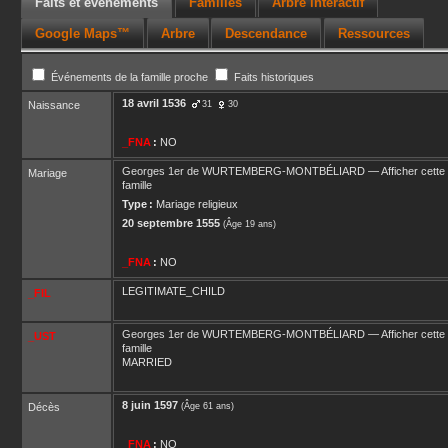
Faits et événements
Familles
Arbre interactif
Google Maps™
Arbre
Descendance
Ressources
Événements de la famille proche
Faits historiques
18 avril 1536
Naissance
31
30
_FNA
:
NO
Georges 1er
de WURTEMBERG-MONTBÉLIARD
—
Afficher cette
Mariage
famille
Type :
Mariage religieux
20 septembre 1555
(Âge 19 ans)
_FNA
:
NO
LEGITIMATE_CHILD
_FIL
Georges 1er
de WURTEMBERG-MONTBÉLIARD
—
Afficher cette
_UST
famille
MARRIED
8 juin 1597
Décès
(Âge 61 ans)
_FNA
:
NO