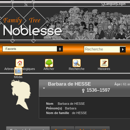
Langue
Login
Noblesse
Favoris
Arbres généalogiques
Afficher
Recherche
Histoires
Média
Barbara
de HESSE
Âge :
61 a
1536
–
1597
Nom
Barbara
de HESSE
Prénom(s)
Barbara
Nom de famille
de HESSE