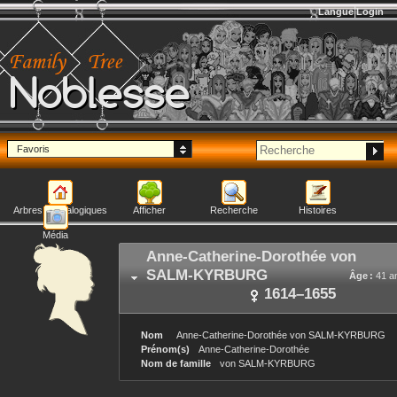
Langue
Login
Noblesse
Favoris
Arbres généalogiques
Afficher
Recherche
Histoires
Média
Anne-Catherine-Dorothée
von
SALM-KYRBURG
Âge :
41 a
1614
–
1655
Nom
Anne-Catherine-Dorothée
von SALM-KYRBURG
Prénom(s)
Anne-Catherine-Dorothée
Nom de famille
von SALM-KYRBURG