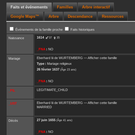
Faits et événements
Familles
Arbre interactif
Google Maps™
Arbre
Descendance
Ressources
Événements de la famille proche
Faits historiques
1614
Naissance
37
35
_FNA
:
NO
Eberhard Iii
de WURTEMBERG
—
Afficher cette famille
Mariage
Type :
Mariage religieux
26 février 1637
(Âge 23 ans)
_FNA
:
NO
LEGITIMATE_CHILD
_FIL
Eberhard Iii
de WURTEMBERG
—
Afficher cette famille
_UST
MARRIED
27 juin 1655
Décès
(Âge 41 ans)
_FNA
:
NO