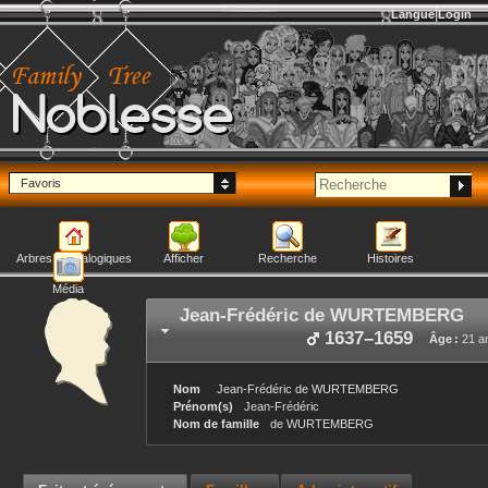
Langue
Login
Noblesse
Favoris
Arbres généalogiques
Afficher
Recherche
Histoires
Média
Jean-Frédéric
de WURTEMBERG
1637
–
1659
Âge :
21 a
Nom
Jean-Frédéric
de WURTEMBERG
Prénom(s)
Jean-Frédéric
Nom de famille
de WURTEMBERG