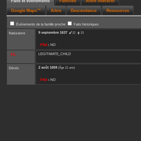
Faits et événements
Familles
Arbre interactif
Google Maps™
Arbre
Descendance
Ressources
Événements de la famille proche
Faits historiques
9 septembre 1637
Naissance
22
23
_FNA
:
NO
LEGITIMATE_CHILD
_FIL
2 août 1659
Décès
(Âge 21 ans)
_FNA
:
NO