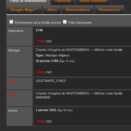
Faits et événements
Familles
Arbre interactif
Google Maps™
Arbre
Descendance
Ressources
Événements de la famille proche
Faits historiques
1748
Naissance
_FNA
:
NO
Charles Ii Eugène
de WURTEMBERG
—
Afficher cette famille
Mariage
Type :
Mariage religieux
10 janvier 1785
(Âge 37 ans)
_FNA
:
NO
LEGITIMATE_CHILD
_FIL
Charles Ii Eugène
de WURTEMBERG
—
Afficher cette famille
_UST
MARRIED
1 janvier 1811
Décès
(Âge 63 ans)
_FNA
:
NO