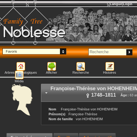
Langue
Login
Noblesse
Favoris
Arbres généalogiques
Afficher
Recherche
Histoires
Média
Françoise-Thérèse
von HOHENHEI
1748
–
1811
Âge :
63 a
Nom
Françoise-Thérèse
von HOHENHEIM
Prénom(s)
Françoise-Thérèse
Nom de famille
von HOHENHEIM