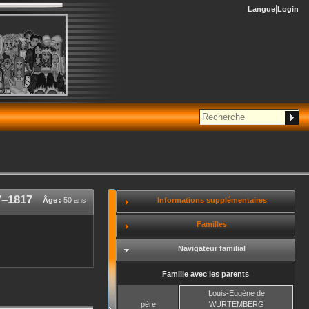
Langue
Login
7
–
1817
Informations supplémentaires
Âge :
50 ans
Familles
Navigateur familial
Famille avec les parents
Louis-Eugène
de
père
WURTEMBERG