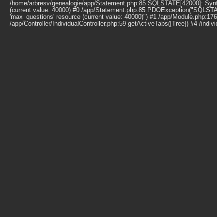
/home/arbresv/genealogie/app/Statement.php:85 SQLSTATE[42000]: Syntax 
(current value: 40000) #0 /app/Statement.php:85 PDOException("SQLSTATE
'max_questions' resource (current value: 40000)") #1 /app/Module.php:17
/app/Controller/IndividualController.php:59 getActiveTabs([Tree]) #4 /indi