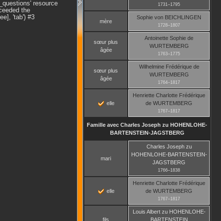
_questions' resource
1731
–
1795
xceeded the
], 'tab') #3
Sophie
von BEICHLINGEN
mère
1728
–
1807
Antoinette Sophie
de
sœur plus
WURTEMBERG
âgée
1763
–
1775
Wilhelmine Frédérique
de
sœur plus
WURTEMBERG
âgée
1764
–
1817
Henriette Charlotte Frédérique
elle
de WURTEMBERG
1767
–
1817
Famille avec
Charles Joseph
zu HOHENLOHE-
BARTENSTEIN-JAGSTBERG
Charles Joseph
zu
HOHENLOHE-BARTENSTEIN-
mari
JAGSTBERG
1766
–
1838
Henriette Charlotte Frédérique
elle
de WURTEMBERG
1767
–
1817
Louis Albert
zu HOHENLOHE-
fils
BARTENSTEIN