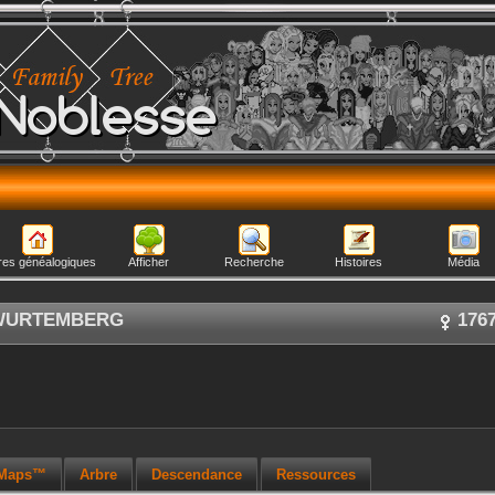
Noblesse
res généalogiques
Afficher
Recherche
Histoires
Média
WURTEMBERG
176
 Maps™
Arbre
Descendance
Ressources