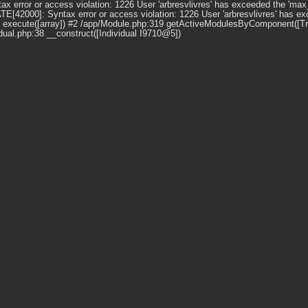
error or access violation: 1226 User 'arbresvlivres' has exceeded the 'max
[42000]: Syntax error or access violation: 1226 User 'arbresvlivres' has e
6 execute([array]) #2 /app/Module.php:319 getActiveModulesByComponent([Tree
vidual.php:38 __construct([Individual I9710@5])